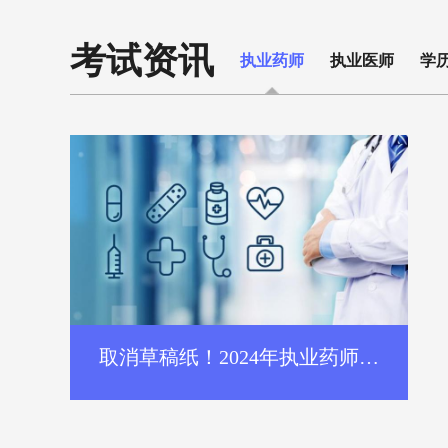
考试资讯
执业药师
执业医师
学
取消草稿纸！2024年执业药师机
考安排有变动！